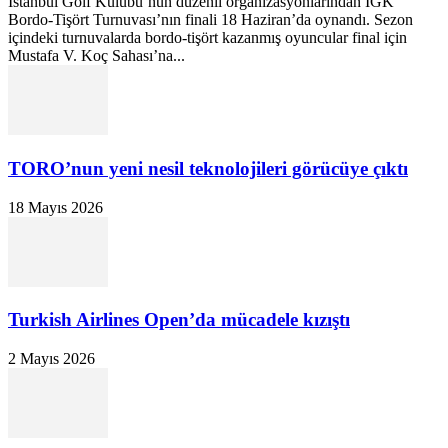
İstanbul Golf Kulübü’nün düzenli organizasyonlarından İGK
Bordo-Tişört Turnuvası’nın finali 18 Haziran’da oynandı. Sezon
içindeki turnuvalarda bordo-tişört kazanmış oyuncular final için
Mustafa V. Koç Sahası’na...
TORO’nun yeni nesil teknolojileri görücüye çıktı
18 Mayıs 2026
Turkish Airlines Open’da mücadele kızıştı
2 Mayıs 2026