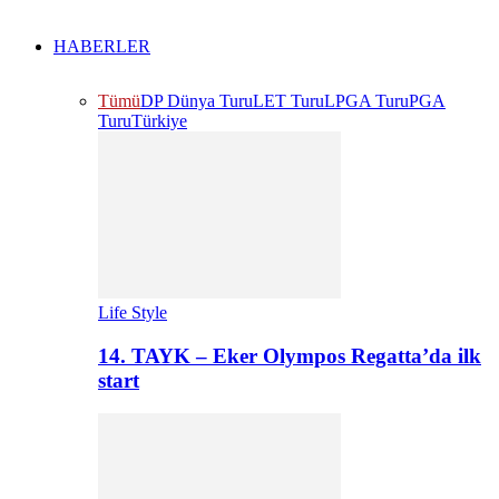
HABERLER
Tümü
DP Dünya Turu
LET Turu
LPGA Turu
PGA
Turu
Türkiye
Life Style
14. TAYK – Eker Olympos Regatta’da ilk
start