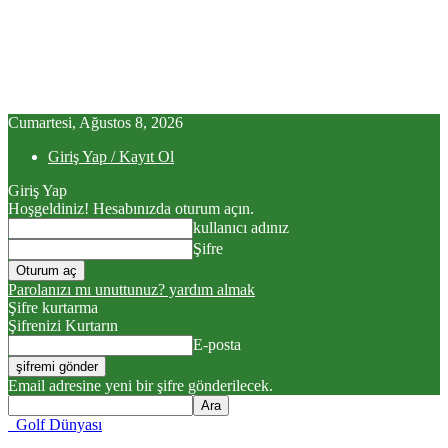
Cumartesi, Ağustos 8, 2026
Giriş Yap / Kayıt Ol
Giriş Yap
Hoşgeldiniz! Hesabınızda oturum açın.
kullanıcı adınız
Şifre
Parolanızı mı unuttunuz? yardım almak
Şifre kurtarma
Şifrenizi Kurtarın
E-posta
Email adresine yeni bir şifre gönderilecek.
Golf Dünyası