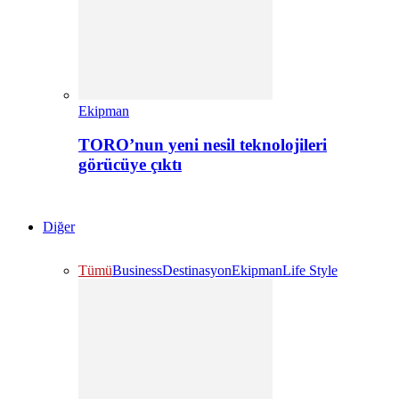
Ekipman
TORO’nun yeni nesil teknolojileri
görücüye çıktı
Diğer
Tümü
Business
Destinasyon
Ekipman
Life Style