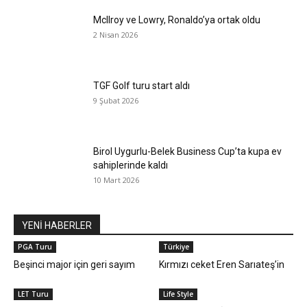
McIlroy ve Lowry, Ronaldo’ya ortak oldu
2 Nisan 2026
TGF Golf turu start aldı
9 Şubat 2026
Birol Uygurlu-Belek Business Cup’ta kupa ev
sahiplerinde kaldı
10 Mart 2026
YENİ HABERLER
PGA Turu
Türkiye
Beşinci major için geri sayım
Kırmızı ceket Eren Sarıateş’in
LET Turu
Life Style