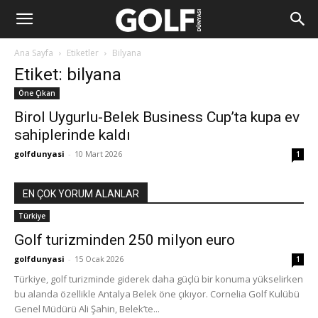
Ana Sayfa
Etiketler
Bilyana
Etiket: bilyana
Öne Çıkan
Birol Uygurlu-Belek Business Cup’ta kupa ev
sahiplerinde kaldı
golfdunyasi
-
10 Mart 2026
1
EN ÇOK YORUM ALANLAR
Türkiye
Golf turizminden 250 milyon euro
golfdunyasi
-
15 Ocak 2026
1
Türkiye, golf turizminde giderek daha güçlü bir konuma yükselirken
bu alanda özellikle Antalya Belek öne çıkıyor. Cornelia Golf Kulübü
Genel Müdürü Ali Şahin, Belek’te...