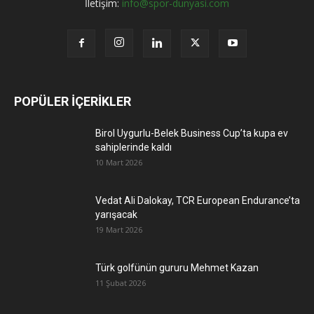
İletişim:
info@spor-dunyasi.com
POPÜLER İÇERİKLER
Birol Uygurlu-Belek Business Cup’ta kupa ev
sahiplerinde kaldı
10 Mart 2026
Vedat Ali Dalokay, TCR European Endurance’ta
yarışacak
19 Mart 2026
Türk golfünün gururu Mehmet Kazan
11 Şubat 2026