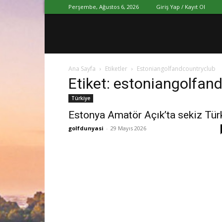
Perşembe, Ağustos 6, 2026
Giriş Yap / Kayıt Ol
Ana Sayfa
Etiketler
Estoniangolfandcountryclub
Etiket: estoniangolfan
Türkiye
Estonya Amatör Açık’ta sekiz Tür
golfdunyasi
-
29 Mayıs 2026