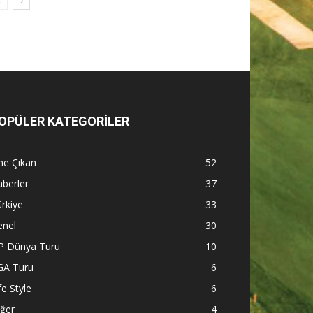
OPÜLER KATEGORİLER
ne Çıkan
52
berler
37
rkiye
33
enel
30
P Dünya Turu
10
GA Turu
6
fe Style
6
ğer
4