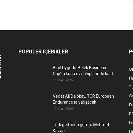
POPÜLER İÇERİKLER
P
Birol Uygurlu-Belek Business
Ö
Cup’ta kupa ev sahiplerinde kaldı
Ha
10 Mart 2026
Tü
G
Vedat Ali Dalokay, TCR European
Endurance’ta yarışacak
D
19 Mart 2026
P
Li
Türk golfünün gururu Mehmet
Kazan
Di