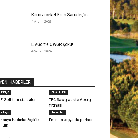
Kırmızı ceket Eren Sarıateş’in
4 Aralık 2023
LIVGolf’e OWGR şoku!
4 Şubat 2026
YENİ HABERLER
ürkiye
PGA Turu
F Golf turu start aldı
TPC Sawgrass’te Aberg
fırtınası
ürkiye
Haberler
manya Kadınlar Açık’ta
Emin, İskoçya’da parladı
 Türk