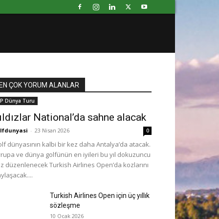
EN ÇOK YORUM ALANLAR
P Dünya Turu
ıldızlar National’da sahne alacak
lfdunyasi
-
23 Nisan 2026
0
lf dünyasının kalbi bir kez daha Antalya’da atacak.
rupa ve dünya golfünün en iyileri bu yıl dokuzuncu
z düzenlenecek Turkish Airlines Open’da kozlarını
ylaşacak....
Turkish Airlines Open için üç yıllık
sözleşme
10 Ocak 2026