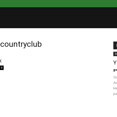
dcountryclub
D
k
Y
0
go
Go
Av
ke
pa