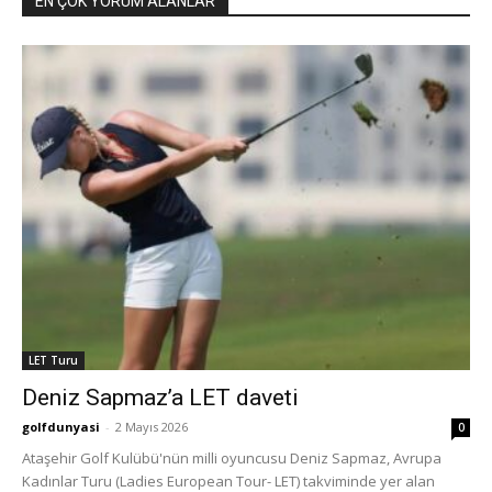
EN ÇOK YORUM ALANLAR
LET Turu
Deniz Sapmaz’a LET daveti
golfdunyasi
-
2 Mayıs 2026
0
Ataşehir Golf Kulübü'nün milli oyuncusu Deniz Sapmaz, Avrupa
Kadınlar Turu (Ladies European Tour- LET) takviminde yer alan