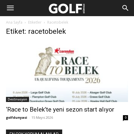
Ana Sayfa
Etiketler
Racetobelek
Etiket: racetobelek
Destinasyon
‘Race to Belek’te yeni sezon start alıyor
golfdunyasi
-
15 Mayıs 2026
0