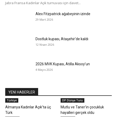
Jabra Fransa Kadınlar Açık turnuvası için davet...
Alex Fitzpatrick ağabeyinin izinde
29 Mart 2026
Dostluk kupası, Ataşehir’de kaldı
12 Nisan 2026
2026 MVK Kupası, Atilla Aksoy’un
4 Mayıs 2026
YENİ HABERLER
Türkiye
DP Dünya Turu
Almanya Kadınlar Açık’ta üç
Mutlu ve Taner’in çocukluk
Türk
hayalleri gerçek oldu