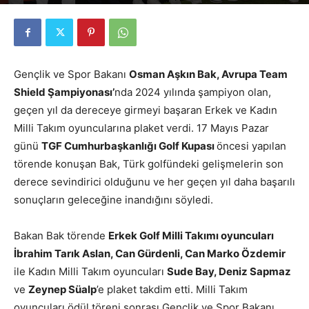
Yazar
golfdunyasi
-
17 Mayıs 2026
107
0
Gençlik ve Spor Bakanı
Osman Aşkın Bak, Avrupa Team
Shield Şampiyonası’
nda 2024 yılında şampiyon olan,
geçen yıl da dereceye girmeyi başaran Erkek ve Kadın
Milli Takım oyuncularına plaket verdi. 17 Mayıs Pazar
günü
TGF Cumhurbaşkanlığı Golf Kupası
öncesi yapılan
törende konuşan Bak, Türk golfündeki gelişmelerin son
derece sevindirici olduğunu ve her geçen yıl daha başarılı
sonuçların geleceğine inandığını söyledi.
Bakan Bak törende
Erkek Golf Milli Takımı oyuncuları
İbrahim Tarık Aslan, Can Gürdenli, Can Marko Özdemir
ile Kadın Milli Takım oyuncuları
Sude Bay, Deniz Sapmaz
ve
Zeynep Süalp
’e plaket takdim etti. Milli Takım
oyuncuları ödül töreni sonrası Gençlik ve Spor Bakanı