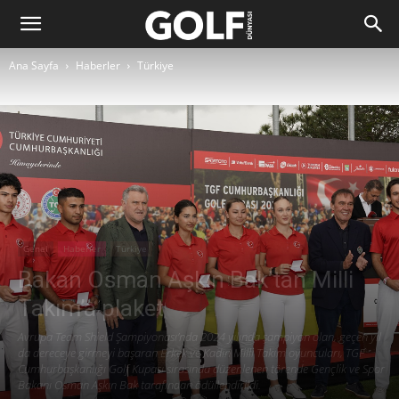
Ana Sayfa
Haberler
Türkiye
Genel
Haberler
Türkiye
Bakan Osman Aşkın Bak’tan Milli
Takım’a plaket
Avrupa Team Shield Şampiyonası’nda 2024 yılında şampiyon olan, geçen yıl
da dereceye girmeyi başaran Erkek ve Kadın Milli Takım oyuncuları, TGF
Cumhurbaşkanlığı Golf Kupası sırasında düzenlenen törende Gençlik ve Spor
Bakanı Osman Aşkın Bak tarafından ödüllendirildi.