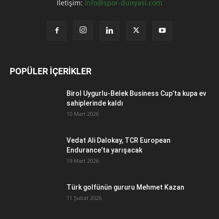
İletişim:
info@spor-dunyasi.com
POPÜLER İÇERİKLER
Birol Uygurlu-Belek Business Cup’ta kupa ev
sahiplerinde kaldı
10 Mart 2026
Vedat Ali Dalokay, TCR European
Endurance’ta yarışacak
19 Mart 2026
Türk golfünün gururu Mehmet Kazan
11 Şubat 2026