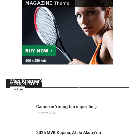
Max Kramer’den dördüncü şampiyonluk
SON İÇERİKLER
golfdunyasi
-
7 Şubat 2026
0
Türkiye
Cameron Young’tan süper finiş
17 Mart 2026
2026 MVK Kupası, Atilla Aksoy’un