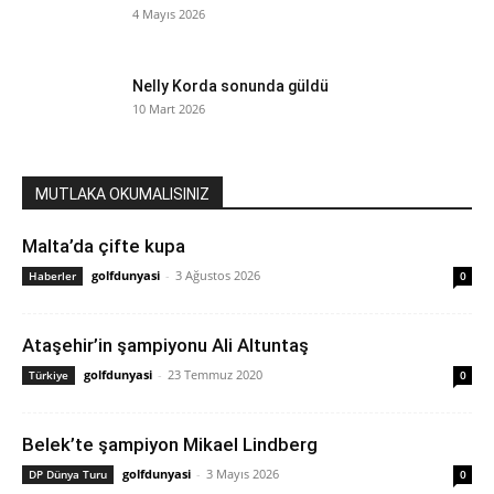
4 Mayıs 2026
Nelly Korda sonunda güldü
10 Mart 2026
MUTLAKA OKUMALISINIZ
Malta’da çifte kupa
golfdunyasi
-
3 Ağustos 2026
Haberler
0
Ataşehir’in şampiyonu Ali Altuntaş
golfdunyasi
-
23 Temmuz 2020
Türkiye
0
Belek’te şampiyon Mikael Lindberg
golfdunyasi
-
3 Mayıs 2026
DP Dünya Turu
0