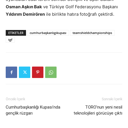
Osman Aşkın Bak
ve Türkiye Golf Federasyonu Başkanı
Yıldırım Demirören
ile birlikte hatıra fotoğrafı çektirdi.
ETIKETLER
cumhurbaşkanlıgıkupası
teamshieldchampionships
tgf
Önceki İçerik
Sonraki İçerik
Cumhurbaşkanlığı Kupası’nda
TORO’nun yeni nesil
gençlik rüzgarı
teknolojileri görücüye çıktı