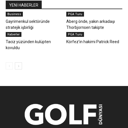
YENİ HABERLER
Business
PGA Turu
Gayrimenkul sektöründe
Aberg önde, yakın arkadaşı
stratejik işbirliği
Thorbjornsen takipte
Haberler
PGA Turu
Taciz yüzünden kulüpten
Körfez’in hakimi Patrick Reed
kovuldu