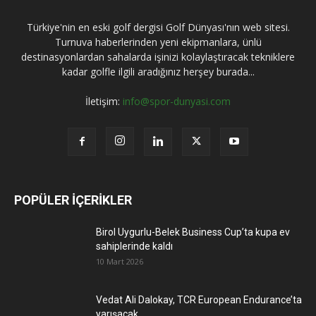
Türkiye'nin en eski golf dergisi Golf Dünyası'nın web sitesi.
Turnuva haberlerinden yeni ekipmanlara, ünlü
destinasyonlardan sahalarda işinizi kolaylaştıracak tekniklere
kadar golfle ilgili aradığınız herşey burada...
İletişim:
info@spor-dunyasi.com
POPÜLER İÇERİKLER
Birol Uygurlu-Belek Business Cup’ta kupa ev
sahiplerinde kaldı
10 Mart 2026
Vedat Ali Dalokay, TCR European Endurance’ta
yarışacak