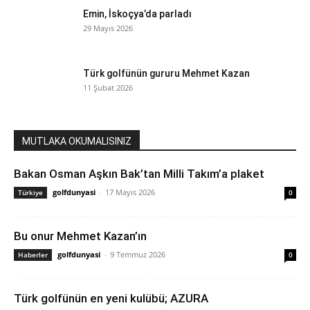
Emin, İskoçya’da parladı
29 Mayıs 2026
Türk golfünün gururu Mehmet Kazan
11 Şubat 2026
MUTLAKA OKUMALISINIZ
Bakan Osman Aşkın Bak’tan Milli Takım’a plaket
golfdunyasi
-
17 Mayıs 2026
Türkiye
0
Bu onur Mehmet Kazan’ın
golfdunyasi
-
9 Temmuz 2026
Haberler
0
Türk golfünün en yeni kulübü; AZURA