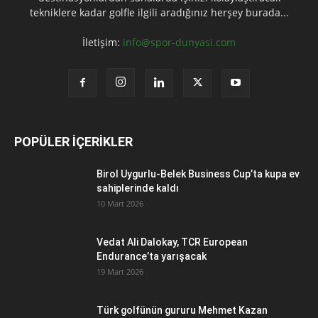
tekniklere kadar golfle ilgili aradığınız herşey burada...
İletişim:
info@spor-dunyasi.com
POPÜLER İÇERİKLER
Birol Uygurlu-Belek Business Cup’ta kupa ev
sahiplerinde kaldı
10 Mart 2026
Vedat Ali Dalokay, TCR European
Endurance’ta yarışacak
19 Mart 2026
Türk golfünün gururu Mehmet Kazan