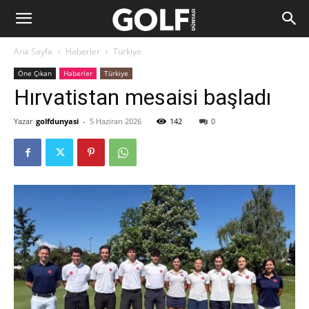
Ana Sayfa
Haberler
Türkiye
Öne Çıkan
Haberler
Türkiye
Hırvatistan mesaisi başladı
Yazar
golfdunyasi
-
5 Haziran 2026
142
0