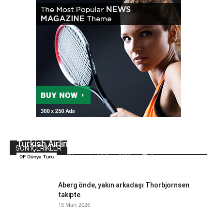
Turkish Airlines Open için üç yıllık sözleşme
SON İÇERİKLER
golfdunyasi
-
10 Ocak 2026
0
DP Dünya Turu
Aberg önde, yakın arkadaşı Thorbjornsen
takipte
15 Mart 2026