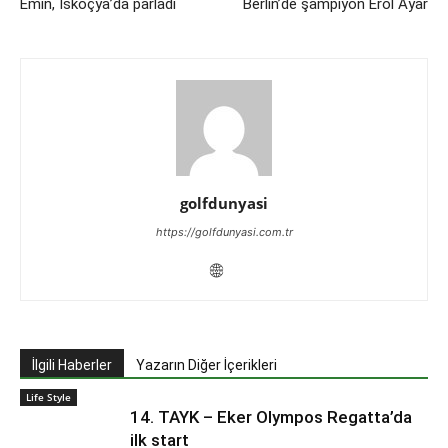
Emin, İskoçya’da parladı
Berlin’de şampiyon Erol Ayar
golfdunyasi
https://golfdunyasi.com.tr
İlgili Haberler
Yazarın Diğer İçerikleri
Life Style
14. TAYK – Eker Olympos Regatta’da
ilk start