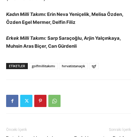
Kadın Milli Takımı:
Erin Neva Yeniçelik, Melisa Özden,
Özden Egel Mermer, Delfin Filiz
Erkek Milli Takımı:
Sarp Saraçoğlu, Arjin Yalçınkaya,
Muhsin Aras Biçer, Can Gürdenli
ETIKETLER
golfmillitakımı
hırvatistanaçık
tgf
Önceki İçerik
Sonraki İçerik