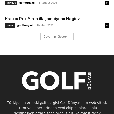
golfdunyasi
-
11 Şubat 2026
Türkiye
0
Kratos Pro-Am’in ilk şampiyonu Nagiev
golfdunyasi
-
10 Mart 2026
Genel
0
Devamını Göster
Türkiye'nin en eski golf dergisi Golf Dünyası'nın web sitesi.
Turnuva haberlerinden yeni ekipmanlara, ünlü
destinasyonlardan sahalarda işinizi kolaylaştıracak