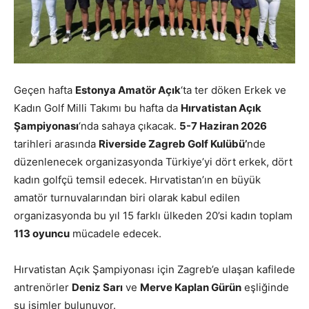
Geçen hafta
Estonya Amatör Açık
‘ta ter döken Erkek ve
Kadın Golf Milli Takımı bu hafta da
Hırvatistan Açık
Şampiyonası
‘nda sahaya çıkacak.
5-7 Haziran 2026
tarihleri arasında
Riverside Zagreb Golf Kulübü’
nde
düzenlenecek organizasyonda Türkiye’yi dört erkek, dört
kadın golfçü temsil edecek. Hırvatistan’ın en büyük
amatör turnuvalarından biri olarak kabul edilen
organizasyonda bu yıl 15 farklı ülkeden 20’si kadın toplam
113 oyuncu
mücadele edecek.
Hırvatistan Açık Şampiyonası için Zagreb’e ulaşan kafilede
antrenörler
Deniz Sarı
ve
Merve Kaplan Gürün
eşliğinde
şu isimler bulunuyor.