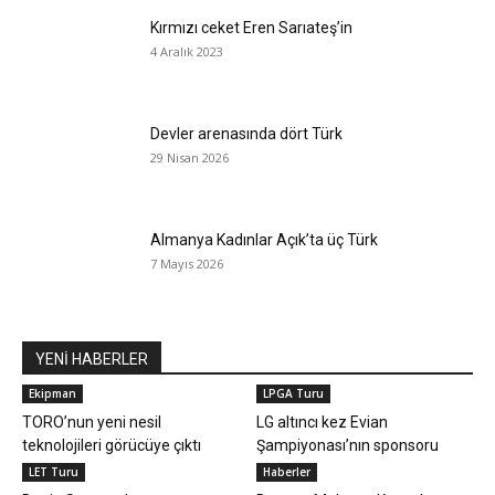
Kırmızı ceket Eren Sarıateş’in
4 Aralık 2023
Devler arenasında dört Türk
29 Nisan 2026
Almanya Kadınlar Açık’ta üç Türk
7 Mayıs 2026
YENİ HABERLER
Ekipman
LPGA Turu
TORO’nun yeni nesil
LG altıncı kez Evian
teknolojileri görücüye çıktı
Şampiyonası’nın sponsoru
LET Turu
Haberler