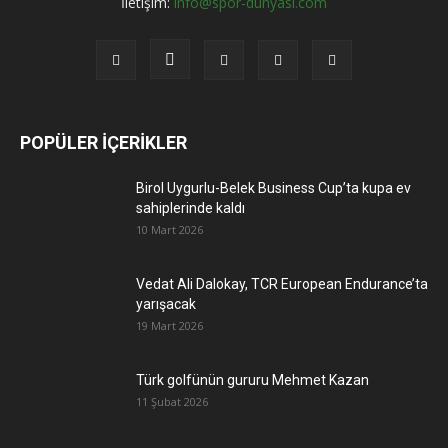
İletişim:
info@spor-dunyasi.com
POPÜLER İÇERİKLER
Birol Uygurlu-Belek Business Cup’ta kupa ev
sahiplerinde kaldı
10 Mart 2026
Vedat Ali Dalokay, TCR European Endurance’ta
yarışacak
19 Mart 2026
Türk golfünün gururu Mehmet Kazan
11 Şubat 2026