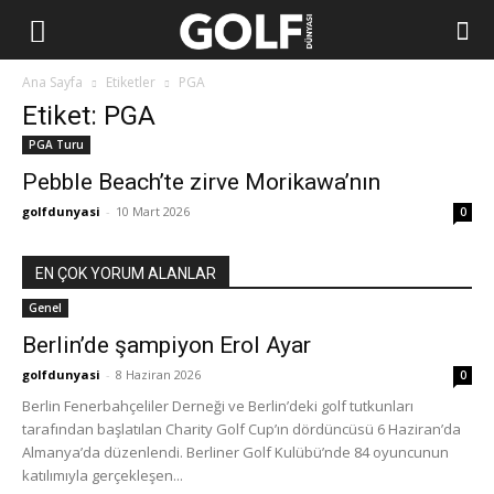
Ana Sayfa
Etiketler
PGA
Etiket: PGA
PGA Turu
Pebble Beach’te zirve Morikawa’nın
golfdunyasi
-
10 Mart 2026
0
EN ÇOK YORUM ALANLAR
Genel
Berlin’de şampiyon Erol Ayar
golfdunyasi
-
8 Haziran 2026
0
Berlin Fenerbahçeliler Derneği ve Berlin’deki golf tutkunları
tarafından başlatılan Charity Golf Cup’ın dördüncüsü 6 Haziran’da
Almanya’da düzenlendi. Berliner Golf Kulübü’nde 84 oyuncunun
katılımıyla gerçekleşen...