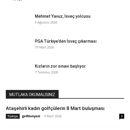
Mehmet Yavuz, İsveç yolcusu
6 Ağustos 2026
PGA Türkiye’den İsveç çıkarması
19 Mart 2026
Kızların zor sınavı başlıyor
7 Temmuz 2026
MUTLAKA OKUMALISINIZ
Ataşehirli kadın golfçülerin 8 Mart buluşması
golfdunyasi
-
9 Mart 2026
Türkiye
0