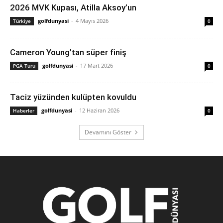
2026 MVK Kupası, Atilla Aksoy’un
golfdunyasi
-
4 Mayıs 2026
Türkiye
0
Cameron Young’tan süper finiş
golfdunyasi
-
17 Mart 2026
PGA Turu
0
Taciz yüzünden kulüpten kovuldu
golfdunyasi
-
12 Haziran 2026
Haberler
0
Devamını Göster