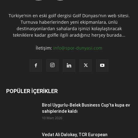
Türkiye'nin en eski golf dergisi Golf Dünyası'nın web sitesi.
Turnuva haberlerinden yeni ekipmanlara, ünlü
destinasyonlardan sahalarda işinizi kolaylaştıracak
tekniklere kadar golfle ilgili aradığınız herşey burada...
İletişim:
info@spor-dunyasi.com
POPÜLER İÇERİKLER
Birol Uygurlu-Belek Business Cup’ta kupa ev
sahiplerinde kaldı
10 Mart 2026
Vedat Ali Dalokay, TCR European