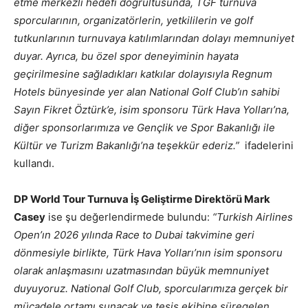
etme merkezli hedefi doğrultusunda, TGF turnuva
sporcularının, organizatörlerin, yetkililerin ve golf
tutkunlarının turnuvaya katılımlarından dolayı memnuniyet
duyar. Ayrıca, bu özel spor deneyiminin hayata
geçirilmesine sağladıkları katkılar dolayısıyla Regnum
Hotels bünyesinde yer alan National Golf Club’ın sahibi
Sayın Fikret Öztürk’e, isim sponsoru Türk Hava Yolları’na,
diğer sponsorlarımıza ve Gençlik ve Spor Bakanlığı ile
Kültür ve Turizm Bakanlığı’na teşekkür ederiz.”
ifadelerini
kullandı.
DP World Tour Turnuva İş Geliştirme Direktörü Mark
Casey
ise şu değerlendirmede bulundu:
“Turkish Airlines
Open’ın 2026 yılında Race to Dubai takvimine geri
dönmesiyle birlikte, Türk Hava Yolları’nın isim sponsoru
olarak anlaşmasını uzatmasından büyük memnuniyet
duyuyoruz. National Golf Club, sporcularımıza gerçek bir
mücadele ortamı sunacak ve tesis ekibine süregelen