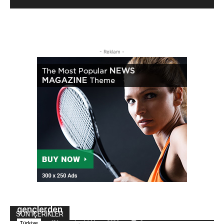
- Reklam -
Cumhurbaşkanlığı Golf Kupası’nda ilk vuruş
gençlerden
SON İÇERİKLER
golfdunyasi
-
14 Mayıs 2026
0
Türkiye